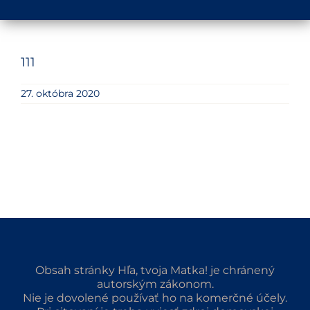
111
27. októbra 2020
Obsah stránky Hľa, tvoja Matka! je chránený
autorským zákonom.
Nie je dovolené používať ho na komerčné účely.