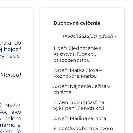
Duchovné cvičenia
« Predchádzajúci týždeň «
brala do
1. deň: Zjednotenie s
j hojdať
Kristovou ľudskou
dy naučí
prirodzenosťou
2. deň: Matka Slova –
 Máriou)
Rozhovor s Máriou
3. deň: Nájdenie Ježiša v
chráme
4. deň: Spoluúčasť na
ý otvára
vykúpení, Ženích krvi
. Ak ako
 v celom
5. deň: Máriina samota
priamo a
6. deň: Svadba so Slovom
rista je