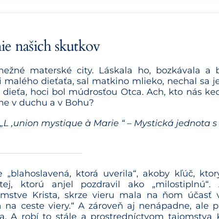
ie našich skutkov
nežné materské city. Láskala ho, bozkávala a 
i malého dieťaťa, sal matkino mlieko, ne­chal sa je
dieťa, hoci bol múdrosťou Otca. Ach, kto nás ke
dine v duchu a v Bohu?
 „L ‚union mystique à Marie “ – Mystická jednota s
blahoslavená, ktorá uverila“, akoby kľúč, ktor
tej, ktorú anjel pozdravil ako „milostiplnú“
jomstve Krista, skrze vieru mala na ňom účasť
 na ceste viery.“ A zároveň aj nenápadne, ale 
. A robí to stále a prostredníctvom tajomstva K