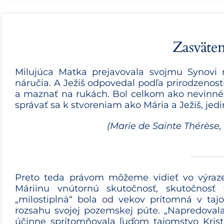
Zasväten
Milujúca Matka prejavovala svojmu Synovi 
náručia. A Ježiš odpove­dal podľa prirodzenost
a maznať na rukách. Bol celkom ako nevinné 
sprá­vať sa k stvoreniam ako Mária a Ježiš, je
(Marie de Sainte Thérèse,
Preto teda právom môžeme vidieť vo výraze „
Máriinu vnútornú sku­točnosť, skutočnosť 
„milostiplná“ bola od vekov prítomná v ta
rozsahu svojej pozemskej púte. „Napredovala
účinne sprítomňovala ľuďom tajomstvo Krista