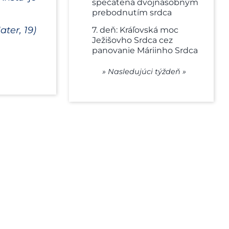
spečatená dvojnásobným
prebodnutím srdca
ater, 19)
7. deň: Kráľovská moc
Ježišovho Srdca cez
panovanie Máriinho Srdca
» Nasledujúci týždeň »